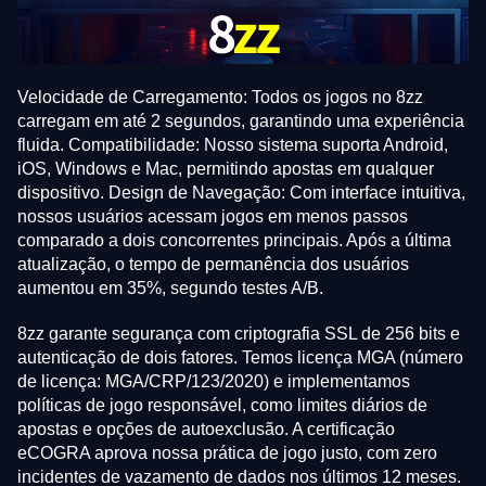
Velocidade de Carregamento: Todos os jogos no 8zz
carregam em até 2 segundos, garantindo uma experiência
fluida. Compatibilidade: Nosso sistema suporta Android,
iOS, Windows e Mac, permitindo apostas em qualquer
dispositivo. Design de Navegação: Com interface intuitiva,
nossos usuários acessam jogos em menos passos
comparado a dois concorrentes principais. Após a última
atualização, o tempo de permanência dos usuários
aumentou em 35%, segundo testes A/B.
8zz garante segurança com criptografia SSL de 256 bits e
autenticação de dois fatores. Temos licença MGA (número
de licença: MGA/CRP/123/2020) e implementamos
políticas de jogo responsável, como limites diários de
apostas e opções de autoexclusão. A certificação
eCOGRA aprova nossa prática de jogo justo, com zero
incidentes de vazamento de dados nos últimos 12 meses.