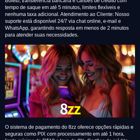
Boleto, transferência bancária e cartões de crédito com
tempo de saque em até 5 minutos, limites flexíveis e
nenhuma taxa adicional. Atendimento ao Cliente: Nosso
suporte está disponível 24/7 via chat online, e-mail e
WhatsApp, garantindo resposta em menos de 2 minutos
para atender suas necessidades.
O sistema de pagamento do 8zz oferece opções rápidas e
seguras como PIX com processamento em até 1 hora,