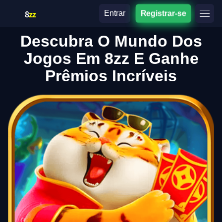
Entrar
Registrar-se
Descubra O Mundo Dos
Jogos Em 8zz E Ganhe
Prêmios Incríveis