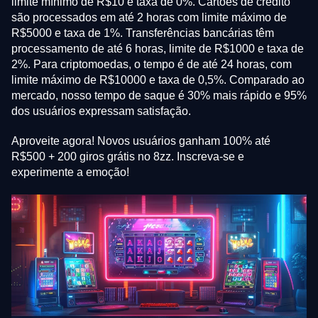
limite mínimo de R$10 e taxa de 0%. Cartões de crédito
são processados em até 2 horas com limite máximo de
R$5000 e taxa de 1%. Transferências bancárias têm
processamento de até 6 horas, limite de R$1000 e taxa de
2%. Para criptomoedas, o tempo é de até 24 horas, com
limite máximo de R$10000 e taxa de 0,5%. Comparado ao
mercado, nosso tempo de saque é 30% mais rápido e 95%
dos usuários expressam satisfação.
Aproveite agora! Novos usuários ganham 100% até
R$500 + 200 giros grátis no 8zz. Inscreva-se e
experimente a emoção!