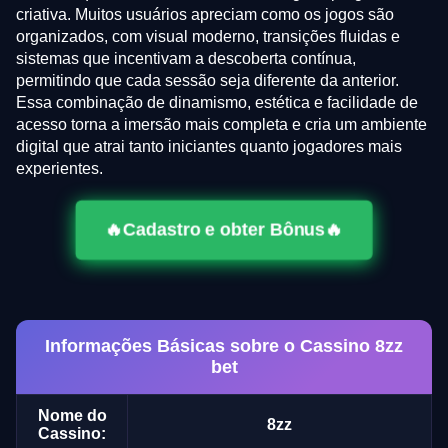
criativa. Muitos usuários apreciam como os jogos são
organizados, com visual moderno, transições fluidas e
sistemas que incentivam a descoberta contínua,
permitindo que cada sessão seja diferente da anterior.
Essa combinação de dinamismo, estética e facilidade de
acesso torna a imersão mais completa e cria um ambiente
digital que atrai tanto iniciantes quanto jogadores mais
experientes.
🔥Cadastro e obter Bônus🔥
Informações Básicas sobre o Cassino 8zz
bet
Nome do
8zz
Cassino: