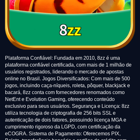
Plataforma Confiável: Fundada em 2010, 8zz é uma
plataforma confiável certificada, com mais de 1 milhão de
usuários registrados, liderando o mercado de apostas
online no Brasil. Jogos Diversificados: Com mais de 500
jogos, incluindo caça-níqueis, roleta, pôquer, blackjack e
bacará, 8zz conta com fornecedores renomados como
NetEnt e Evolution Gaming, oferecendo conteúdo
exclusivo para seus usuários. Segurança e Licença: 8zz
utiliza tecnologia de criptografia de 256 bits SSL e
autenticação de dois fatores, possuindo licença MGA e
cumprimento rigoroso da LGPD, com certificação da
eCOGRA. Sistema de Pagamento: Oferecemos PIX,