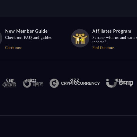
New Member Guide
Affiliates Program
Check out FAQ and guides
Partner with us and earn
income!
Check now
Find Out more