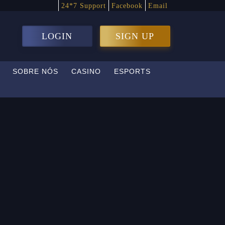
24*7 Support
Facebook
Email
LOGIN
SIGN UP
SOBRE NÓS
CASINO
ESPORTS