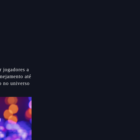
r jogadores a
anejamento até
o no universo