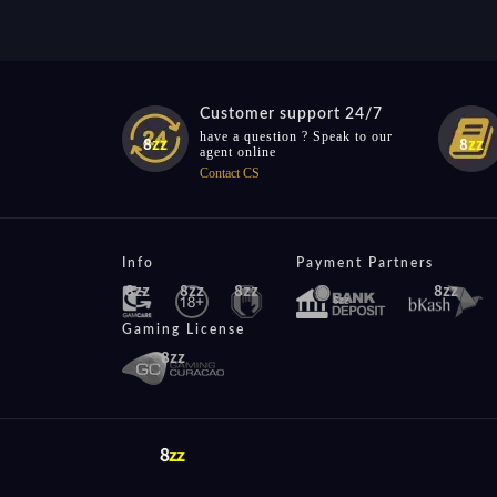
Customer support 24/7
have a question ? Speak to our
agent online
Contact CS
Info
Payment Partners
Gaming License