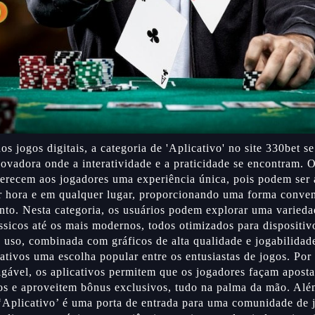
os jogos digitais, a categoria de 'Aplicativo' no site 330bet s
ovadora onde a interatividade e a praticidade se encontram. O
ferecem aos jogadores uma experiência única, pois podem ser 
r hora e em qualquer lugar, proporcionando uma forma conven
nto. Nesta categoria, os usuários podem explorar uma varieda
ssicos até os mais modernos, todos otimizados para dispositi
e uso, combinada com gráficos de alta qualidade e jogabilidad
cativos uma escolha popular entre os entusiastas de jogos. Po
igável, os aplicativos permitem que os jogadores façam aposta
os e aproveitem bônus exclusivos, tudo na palma da mão. Alé
 ‘Aplicativo’ é uma porta de entrada para uma comunidade de 