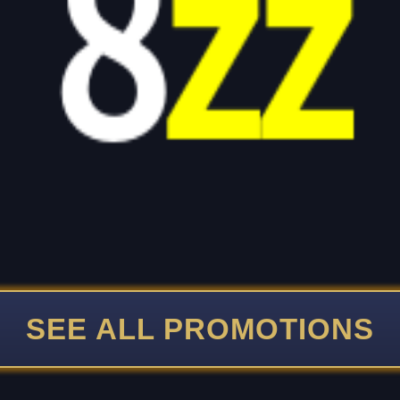
SEE ALL PROMOTIONS