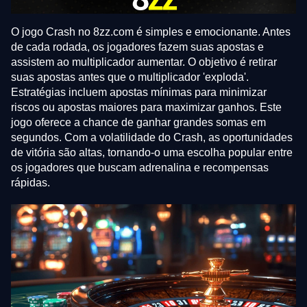
O jogo Crash no 8zz.com é simples e emocionante. Antes
de cada rodada, os jogadores fazem suas apostas e
assistem ao multiplicador aumentar. O objetivo é retirar
suas apostas antes que o multiplicador 'exploda'.
Estratégias incluem apostas mínimas para minimizar
riscos ou apostas maiores para maximizar ganhos. Este
jogo oferece a chance de ganhar grandes somas em
segundos. Com a volatilidade do Crash, as oportunidades
de vitória são altas, tornando-o uma escolha popular entre
os jogadores que buscam adrenalina e recompensas
rápidas.