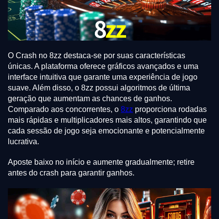
O Crash no 8zz destaca-se por suas características
únicas. A plataforma oferece gráficos avançados e uma
interface intuitiva que garante uma experiência de jogo
suave. Além disso, o 8zz possui algoritmos de última
geração que aumentam as chances de ganhos.
Comparado aos concorrentes, o
8zz
proporciona rodadas
mais rápidas e multiplicadores mais altos, garantindo que
cada sessão de jogo seja emocionante e potencialmente
lucrativa.
Aposte baixo no início e aumente gradualmente; retire
antes do crash para garantir ganhos.