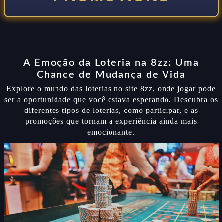
A Emoção da Loteria na 8zz: Uma
Chance de Mudança de Vida
Explore o mundo das loterias no site 8zz, onde jogar pode
ser a oportunidade que você estava esperando. Descubra os
diferentes tipos de loterias, como participar, e as
promoções que tornam a experiência ainda mais
emocionante.