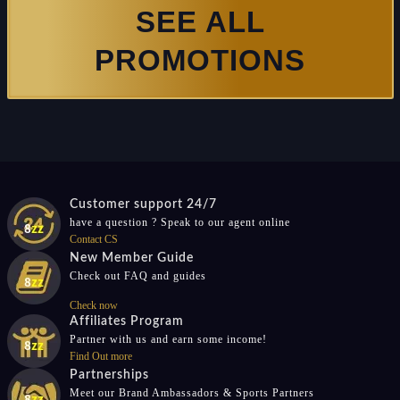
SEE ALL
PROMOTIONS
Customer support 24/7
have a question ? Speak to our agent online
Contact CS
New Member Guide
Check out FAQ and guides
Check now
Affiliates Program
Partner with us and earn some income!
Find Out more
Partnerships
Meet our Brand Ambassadors & Sports Partners