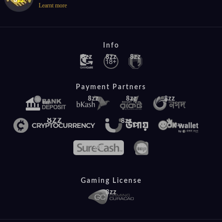
Learnt more
Info
Payment Partners
Gaming License