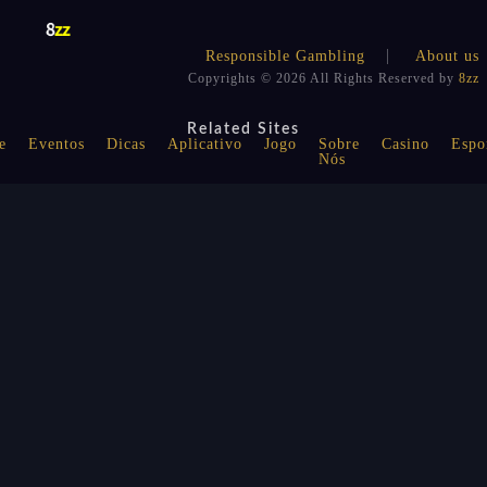
Responsible Gambling
About us
Copyrights © 2026 All Rights Reserved by
8zz
Related Sites
e
Eventos
Dicas
Aplicativo
Jogo
Sobre
Casino
Espo
Nós