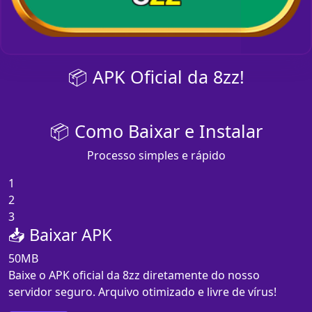
📦 APK Oficial da 8zz!
📦 Como Baixar e Instalar
Processo simples e rápido
1
2
3
📥 Baixar APK
50MB
Baixe o APK oficial da 8zz diretamente do nosso
servidor seguro. Arquivo otimizado e livre de vírus!