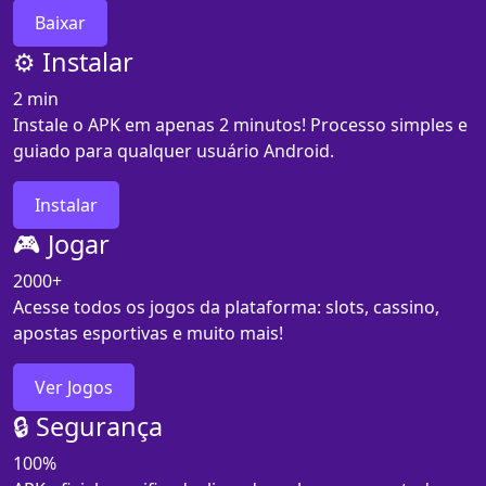
Baixar
⚙️ Instalar
2 min
Instale o APK em apenas 2 minutos! Processo simples e
guiado para qualquer usuário Android.
Instalar
🎮 Jogar
2000+
Acesse todos os jogos da plataforma: slots, cassino,
apostas esportivas e muito mais!
Ver Jogos
🔒 Segurança
100%