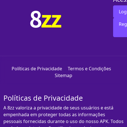
Log
Reg
Políticas de Privacidade
Termos e Condições
Sitemap
Políticas de Privacidade
A 8zz valoriza a privacidade de seus usuários e está
empenhada em proteger todas as informações
pessoais fornecidas durante o uso do nosso APK. Todos