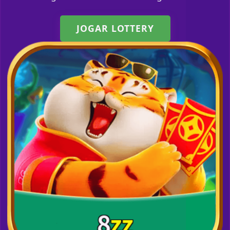
JOGAR LOTTERY