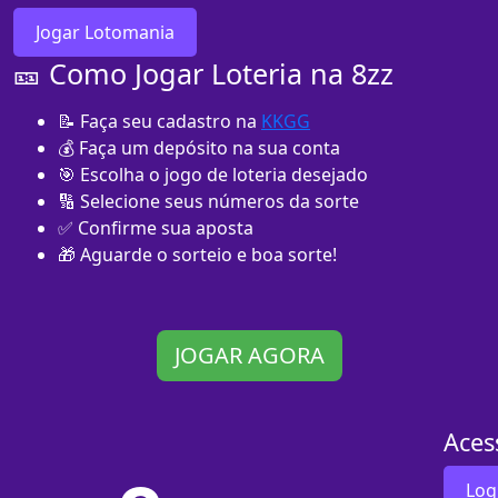
Jogar Lotomania
🎫 Como Jogar Loteria na 8zz
📝 Faça seu cadastro na
KKGG
💰 Faça um depósito na sua conta
🎯 Escolha o jogo de loteria desejado
🔢 Selecione seus números da sorte
✅ Confirme sua aposta
🎁 Aguarde o sorteio e boa sorte!
JOGAR AGORA
Aces
Log