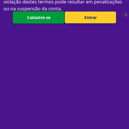
violação destes termos pode resultar em penalizações
ou na suspensão da conta.
X
Cadastre-se
Entrar