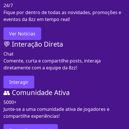
24/7
Fique por dentro de todas as novidades, promoções e
eventos da 8zz em tempo real!
Ver Notícias
💬 Interação Direta
Chat
Comente, curta e compartilhe posts, interaja
diretamente com a equipe da 8zz!
Interagir
👥 Comunidade Ativa
5000+
Junte-se a uma comunidade ativa de jogadores e
compartilhe experiências!