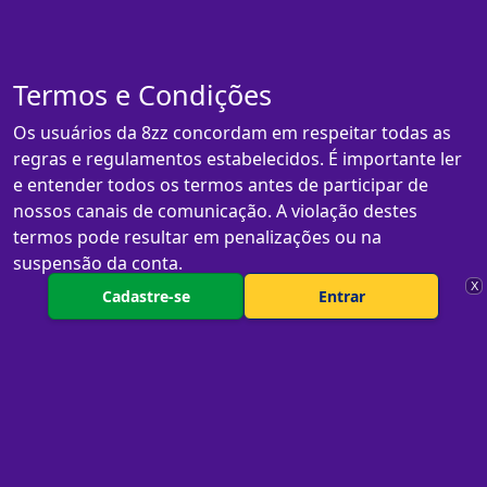
Termos e Condições
Os usuários da 8zz concordam em respeitar todas as
regras e regulamentos estabelecidos. É importante ler
e entender todos os termos antes de participar de
nossos canais de comunicação. A violação destes
termos pode resultar em penalizações ou na
suspensão da conta.
X
Cadastre-se
Entrar