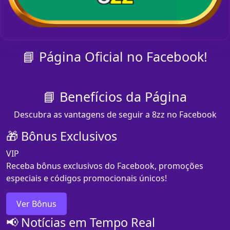
📘 Página Oficial no Facebook!
📘 Benefícios da Página
Descubra as vantagens de seguir a 8zz no Facebook
🎁 Bônus Exclusivos
VIP
Receba bônus exclusivos do Facebook, promoções
especiais e códigos promocionais únicos!
Ver Bônus
📢 Notícias em Tempo Real