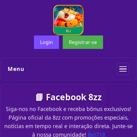
Login
Registrar-se
Menu
📘 Facebook 8zz
Siga-nos no Facebook e receba bônus exclusivos!
Página oficial da 8zz com promoções especiais,
notícias em tempo real e interação direta. Junte-se
à nossa comunidade!
Bet718